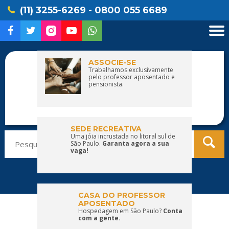
(11) 3255-6269 - 0800 055 6689
ASSOCIE-SE
Trabalhamos exclusivamente
pelo professor aposentado e
pensionista.
SEDE RECREATIVA
Pesquisar
Uma jóia incrustada no litoral sul de
São Paulo.
Garanta agora a sua
por:
vaga!
CASA DO PROFESSOR
APOSENTADO
Hospedagem em São Paulo?
Conta
com a gente.