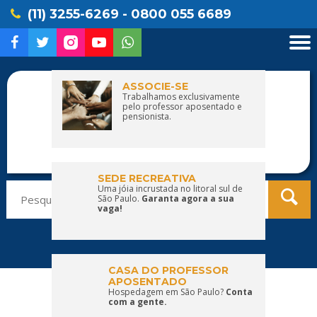
(11) 3255-6269 - 0800 055 6689
ASSOCIE-SE
Trabalhamos exclusivamente
pelo professor aposentado e
pensionista.
SEDE RECREATIVA
Pesquisar
Uma jóia incrustada no litoral sul de
São Paulo.
Garanta agora a sua
por:
vaga!
CASA DO PROFESSOR
APOSENTADO
Hospedagem em São Paulo?
Conta
com a gente.