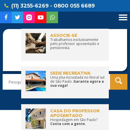
(11) 3255-6269 - 0800 055 6689
ASSOCIE-SE
Trabalhamos exclusivamente
pelo professor aposentado e
pensionista.
SEDE RECREATIVA
Pesquisar
Uma jóia incrustada no litoral sul
de São Paulo.
Garanta agora a
por:
sua vaga!
CASA DO PROFESSOR
APOSENTADO
Hospedagem em São Paulo?
Conta com a gente.