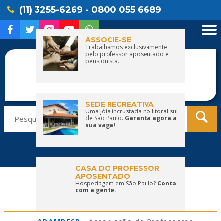
(11) 3255-6269 - 0800 055 6689
ASSOCIE-SE
Trabalhamos exclusivamente
pelo professor aposentado e
pensionista.
SEDE RECREATIVA
Pesquisar
Uma jóia incrustada no litoral sul
de São Paulo.
Garanta agora a
por:
sua vaga!
CASA DO PROFESSOR
APOSENTADO
Hospedagem em São Paulo?
Conta
com a gente.